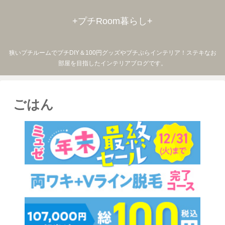
+プチRoom暮らし+
狭いプチルームでプチDIY＆100円グッズやプチぷらインテリア！ステキなお
部屋を目指したインテリアブログです。
ごはん