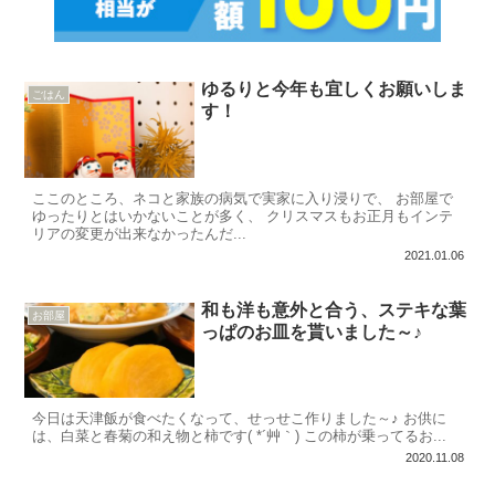
ゆるりと今年も宜しくお願いしま
ごはん
す！
ここのところ、ネコと家族の病気で実家に入り浸りで、 お部屋で
ゆったりとはいかないことが多く、 クリスマスもお正月もインテ
リアの変更が出来なかったんだ...
2021.01.06
和も洋も意外と合う、ステキな葉
お部屋
っぱのお皿を貰いました～♪
今日は天津飯が食べたくなって、せっせこ作りました～♪ お供に
は、白菜と春菊の和え物と柿です( *´艸｀) この柿が乗ってるお...
2020.11.08