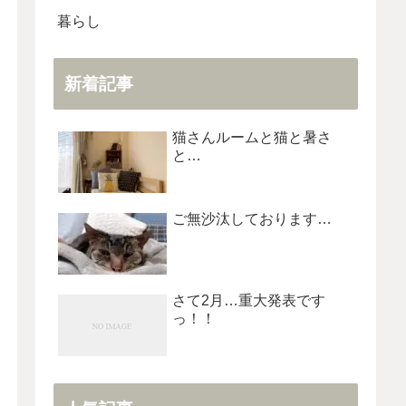
暮らし
新着記事
猫さんルームと猫と暑さ
と…
ご無沙汰しております…
さて2月…重大発表です
っ！！