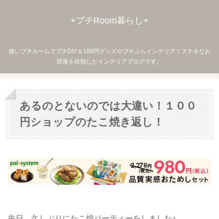
+プチRoom暮らし+
狭いプチルームでプチDIY＆100円グッズやプチぷらインテリア！ステキなお
部屋を目指したインテリアブログです。
あるのとないのでは大違い！１００
円ショップのたこ焼き返し！
先日、久しぶりにたこ焼パーティーをしました♪