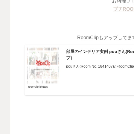
お料理ブ
プチRO
RoomClipもアップし
部屋のインテリア実例 pouさん(Room 
プ）
pouさん(Room No. 1841407)が
roomclip.jphttps