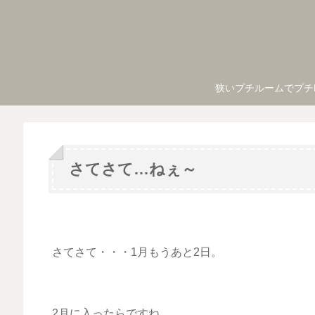
狭いプチルームでプチ
さてさて…ねぇ～
さてさて・・・1月もうあと2日。
2月に入ったらですね。