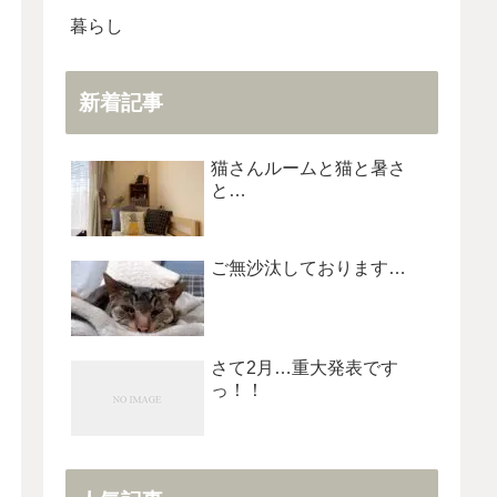
暮らし
新着記事
猫さんルームと猫と暑さ
と…
ご無沙汰しております…
さて2月…重大発表です
っ！！