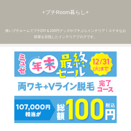
+プチRoom暮らし+
狭いプチルームでプチDIY＆100円グッズやプチぷらインテリア！ステキなお
部屋を目指したインテリアブログです。