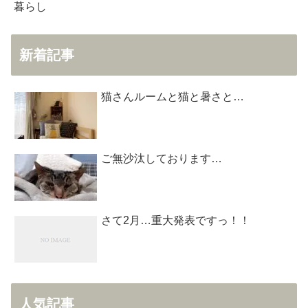
暮らし
新着記事
猫さんルームと猫と暑さと…
ご無沙汰しております…
さて2月…重大発表ですっ！！
人気記事