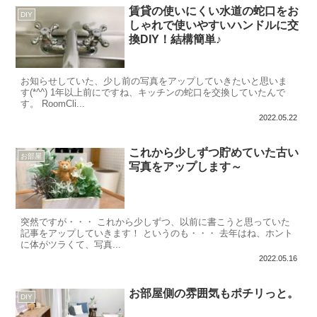
賃貸の使いにくい水道の蛇口をお
DIY
しゃれで使いやすいハンドルに交
換DIY！結構簡単♪
お知らせしていた、少し前の写真をアップしていきたいと思いま
す(*^^) 1年以上前にですね、キッチンの蛇口を交換していたんで
す。 RoomCli...
2022.05.22
これから少しずつ貯めていた古い
お部屋
写真をアップします～
突然ですが・・・ これから少しずつ、以前に書こうと思っていた
記事をアップしていきます！ というのも・・・ 去年はね、ホント
に体がツラくて、写真...
2022.05.16
お部屋側の雰囲気もポチリっと。
DIY